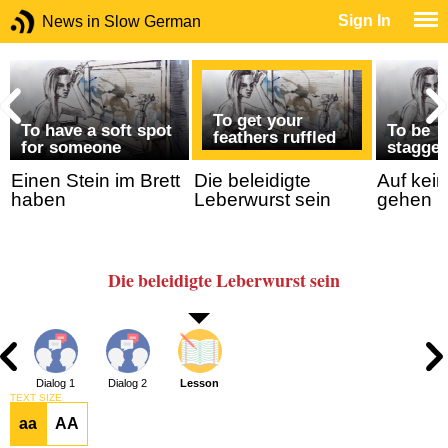
Sign In
News in Slow German
To get your
To have a soft spot
To be
feathers ruffled
n
for someone
stagger
Einen Stein im Brett
Die beleidigte
Auf kei
haben
Leberwurst sein
gehen
Die beleidigte Leberwurst sein
Dialog 1
Dialog 2
Lesson
TEXT SIZE
aa
AA