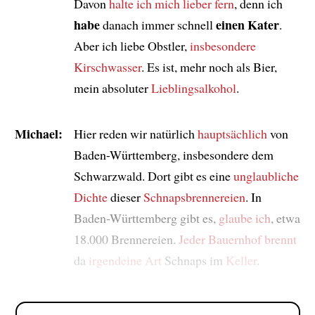
Davon
halte ich mich lieber fern
, denn ich
habe
einen Kater
danach immer schnell
.
Aber ich liebe Obstler,
insbesondere
Kirschwasser
. Es ist, mehr noch als Bier,
mein absoluter
Lieblingsalkohol
.
Michael:
Hier reden wir natürlich
hauptsächlich
von
Baden-Württemberg, insbesondere dem
Schwarzwald. Dort gibt es eine
unglaubliche
Dichte
dieser
Schnapsbrennereien
. In
Baden-Württemberg gibt es,
glaube ich
, etwa
18.000 Brennereien.
Jeder Bauernhof
brennt
da
irgendeine Art
Schnaps im
Keller
.