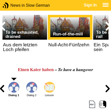
Sign In
News in Slow German
To be exhausted,
To be a
Run-of-the-mill
drained
rail
Aus dem letzten
Null-Acht-Fünfzehn
Ein Spa
Loch pfeifen
sein
Einen Kater haben
–
To have a hangover
Dialog 1
Dialog 2
Lesson