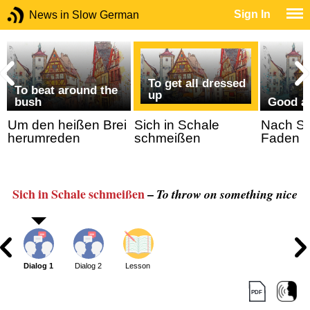
Sign In
News in Slow German
To get all dressed
To beat around the
up
bush
Good a
h
Um den heißen Brei
Sich in Schale
Nach St
herumreden
schmeißen
Faden
Sich in Schale schmeißen
–
To throw on something nice
Dialog 1
Dialog 2
Lesson