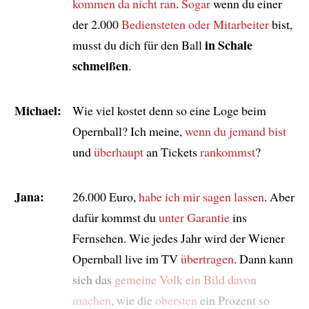
kommen da nicht ran
.
Sogar
wenn du einer
der 2.000
Bediensteten oder Mitarbeiter
bist,
in Schale
musst du dich für den Ball
schmeißen
.
Michael:
Wie viel kostet denn so eine Loge beim
Opernball? Ich meine,
wenn du jemand bist
und
überhaupt
an Tickets
rankommst
?
Jana:
26.000 Euro,
habe ich mir sagen lassen
. Aber
dafür kommst du
unter Garantie
ins
Fernsehen. Wie jedes Jahr wird der Wiener
Opernball live im TV
übertragen
. Dann kann
sich das
gemeine Volk
ein Bild davon
machen
, wie die
obersten
ein Prozent so