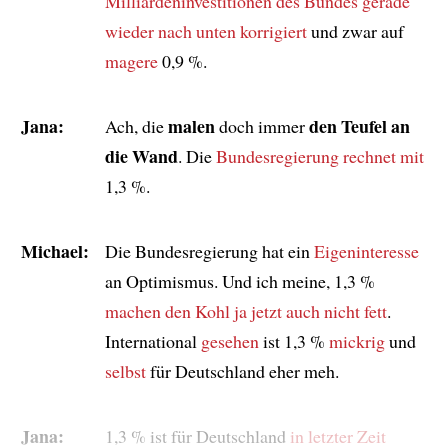
Milliardeninvestitionen
des Bundes
gerade
wieder
nach unten korrigiert
und zwar auf
magere
0,9 %.
Jana:
malen
den Teufel an
Ach, die
doch immer
die Wand
. Die
Bundesregierung
rechnet mit
1,3 %.
Michael:
Die Bundesregierung hat ein
Eigeninteresse
an Optimismus. Und ich meine, 1,3 %
machen den Kohl ja jetzt auch nicht fett
.
International
gesehen
ist 1,3 %
mickrig
und
selbst
für Deutschland eher meh.
Jana:
1,3 % ist für Deutschland
in letzter Zeit