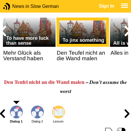
Sign In
News in Slow German
To have more luck
To jinx something
than sense
All is w
Mehr Glück als
Den Teufel nicht an
Alles in
Verstand haben
die Wand malen
Den Teufel nicht an die Wand malen
–
Don't assume the
worst
Dialog 1
Dialog 2
Lesson