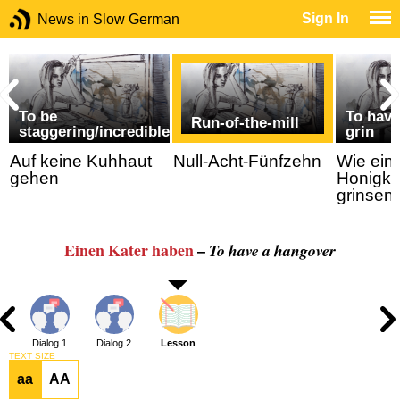
Sign In
News in Slow German
To be
To have
Run-of-the-mill
staggering/incredible
grin
Auf keine Kuhhaut
Null-Acht-Fünfzehn
Wie ein
gehen
Honigku
grinsen
Einen Kater haben
–
To have a hangover
Dialog 1
Dialog 2
Lesson
TEXT SIZE
aa
AA