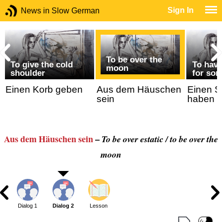
Sign In
News in Slow German
To be over the
To give the cold
To have
moon
shoulder
for so
Einen Korb geben
Aus dem Häuschen
Einen St
sein
haben
Aus dem Häuschen sein
–
To be over estatic / to be over the
moon
Dialog 1
Dialog 2
Lesson