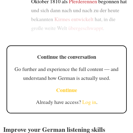
Oktober 1810 als
Pferderennen
begonnen hat
und sich dann nach und nach zu der heute
bekannten
Kirmes
entwickelt
hat, in die
große weite Welt
übergeschwappt
.
Continue the conversation
Go further and experience the full content — and
understand how German is actually used.
Continue
Already have access?
Log in
.
Improve your German listening skills