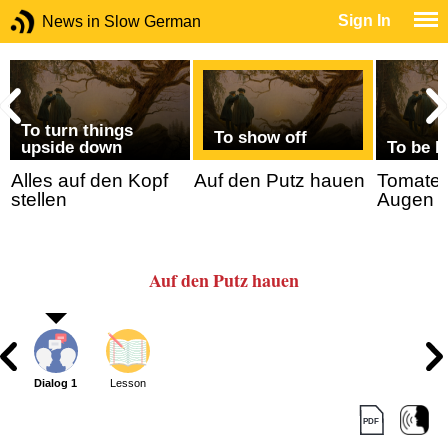
Sign In
News in Slow German
To turn things
To show off
upside down
To be b
Alles auf den Kopf
Auf den Putz hauen
Tomaten
stellen
Augen 
Auf den Putz hauen
Dialog 1
Lesson