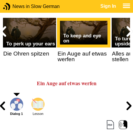
Sign In
News in Slow German
To keep and eye
To turn
on
To perk up your ears
upside
Die Ohren spitzen
Ein Auge auf etwas
Alles au
werfen
stellen
Ein Auge auf etwas werfen
Dialog 1
Lesson