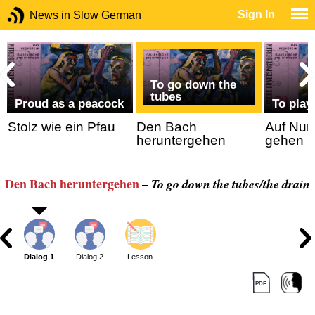
Sign In
News in Slow German
To go down the
tubes
Proud as a peacock
To play 
Stolz wie ein Pfau
Den Bach
Auf Num
heruntergehen
gehen
Den Bach heruntergehen
–
To go down the tubes/the drain
Dialog 1
Dialog 2
Lesson