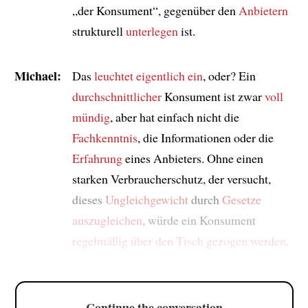
„der Konsument“, gegenüber den
Anbietern
strukturell
unterlegen
ist.
Michael:
Das
leuchtet eigentlich ein
, oder? Ein
durchschnittlicher
Konsument ist zwar
voll
mündig
, aber hat einfach nicht die
Fachkenntnis
, die Informationen oder die
Erfahrung
eines Anbieters. Ohne einen
starken Verbraucherschutz, der versucht,
dieses
Ungleichgewicht
durch
Gesetze
auszugleichen
, würde ein Konsument
regelmäßig
über den Tisch gezogen werden
.
Continue the conversation