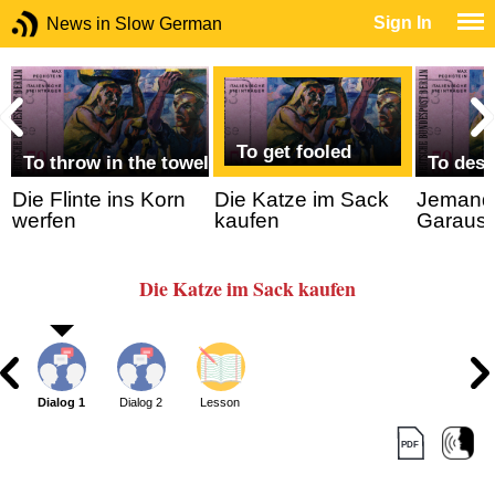
Sign In
News in Slow German
To get fooled
To throw in the towel
To dest
Die Flinte ins Korn
Die Katze im Sack
Jemand
werfen
kaufen
Garaus
Die Katze im Sack kaufen
Dialog 1
Dialog 2
Lesson