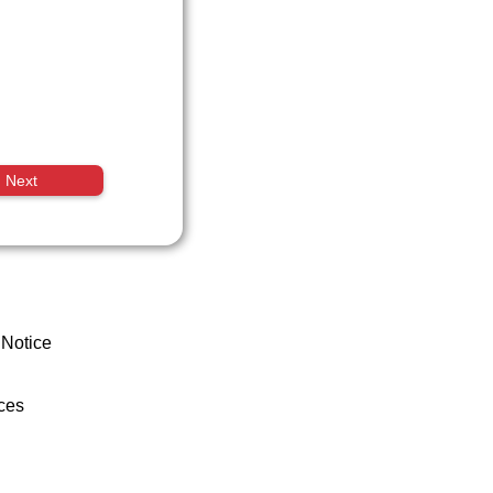
Next
 Notice
ces