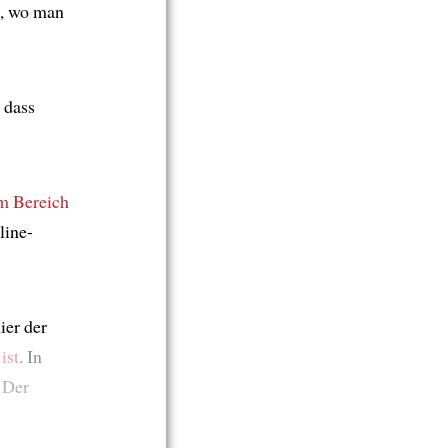
, wo man
 dass
m Bereich
line-
ier der
ist
. In
. Der