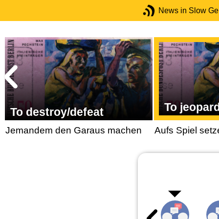
News in Slow G
To jeopar
To destroy/defeat
Jemandem den Garaus machen
Aufs Spiel set