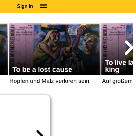
Sign In
SIGN IN
SUBSCRIBE
EDUCATIONAL LICENSES
GIFT CARDS
OTHER LANGUAGES
To live la
ABOUT US
To be a lost cause
king
ALEXA
Hopfen und Malz verloren sein
Auf großem 
ADJUST COLORS