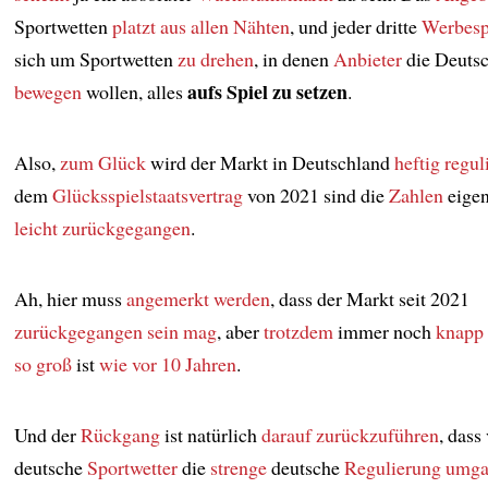
Sportwetten
platzt aus allen Nähten
, und jeder dritte
Werbesp
sich um Sportwetten
zu drehen
, in denen
Anbieter
die Deuts
aufs Spiel zu setzen
bewegen
wollen, alles
.
Also,
zum Glück
wird der Markt in Deutschland
heftig regul
dem
Glücksspielstaatsvertrag
von 2021 sind die
Zahlen
eigen
leicht zurückgegangen
.
Ah, hier muss
angemerkt werden
, dass der Markt seit 2021
zurückgegangen sein mag
, aber
trotzdem
immer noch
knapp 
so groß
ist
wie vor 10 Jahren
.
Und der
Rückgang
ist natürlich
darauf zurückzuführen
, dass
deutsche
Sportwetter
die
strenge
deutsche
Regulierung
umga