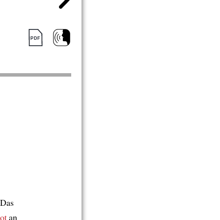
 Das
ot
an