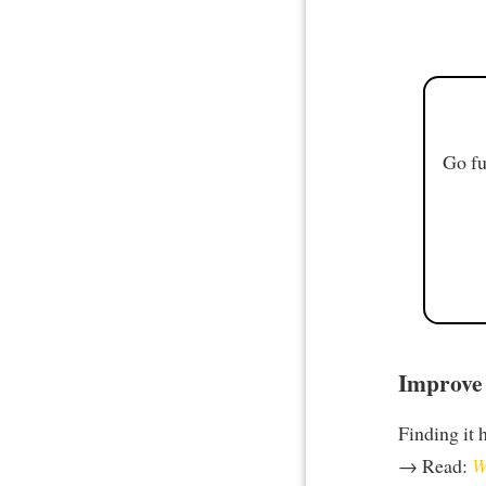
Go fu
Improve 
Finding it 
→ Read:
W