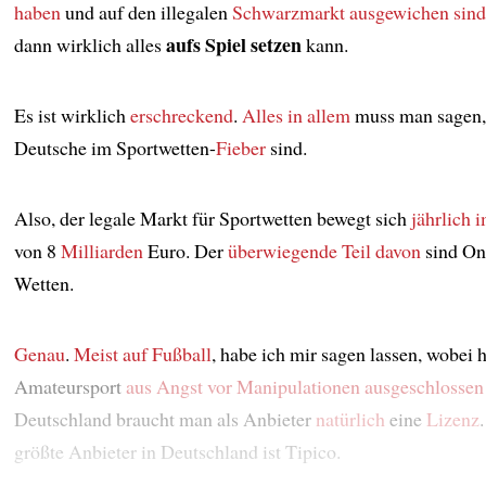
haben
und auf den illegalen
Schwarzmarkt
ausgewichen sind
aufs Spiel setzen
dann wirklich alles
kann.
Es ist wirklich
erschreckend
.
Alles in allem
muss man sagen,
Deutsche im Sportwetten-
Fieber
sind.
Also, der legale Markt für Sportwetten bewegt sich
jährlich
i
von 8
Milliarden
Euro. Der
überwiegende Teil davon
sind On
Wetten.
Genau
.
Meist auf Fußball
, habe ich mir sagen lassen, wobei h
Amateursport
aus Angst vor Manipulationen
ausgeschlossen 
Deutschland braucht man als Anbieter
natürlich
eine
Lizenz
größte Anbieter in Deutschland ist Tipico.