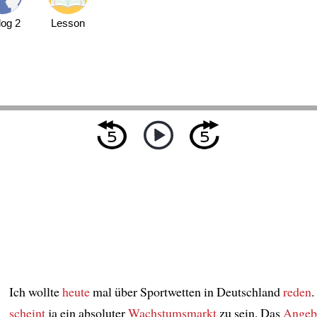
log 2
Lesson
Ich wollte
heute
mal über Sportwetten in Deutschland
reden
.
scheint
ja ein absoluter
Wachstumsmarkt
zu sein. Das
Angeb