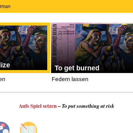
erman
dize
To get burned
zen
Federn lassen
Aufs Spiel setzen
–
To put something at risk