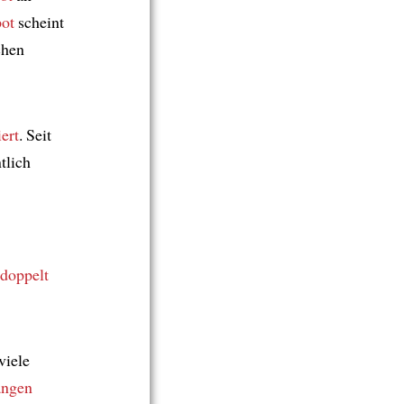
ot
scheint
chen
iert
. Seit
tlich
doppelt
 viele
ngen