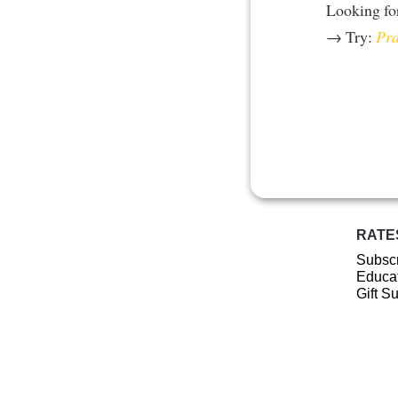
Looking fo
→ Try:
Pra
RATE
Subscr
Educat
Gift S