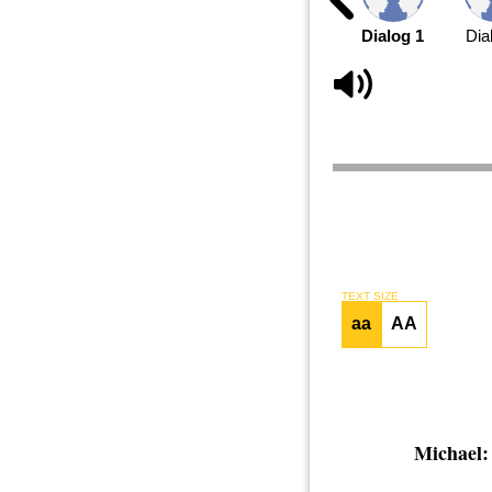
Dialog 1
Dia
TEXT SIZE
aa
AA
Michael: