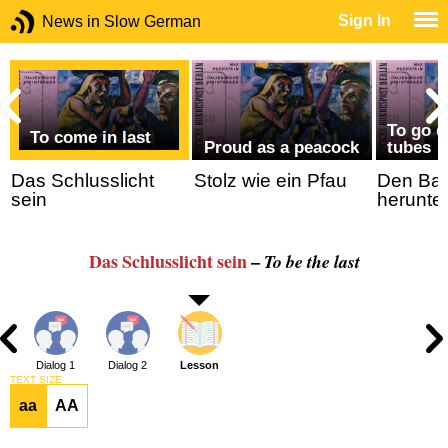
Sign In
News in Slow German
To go 
To come in last
Proud as a peacock
tubes
Das Schlusslicht
Stolz wie ein Pfau
Den Ba
sein
herunte
Das Schlusslicht sein
–
To be the last
Dialog 1
Dialog 2
Lesson
TEXT SIZE
aa
AA