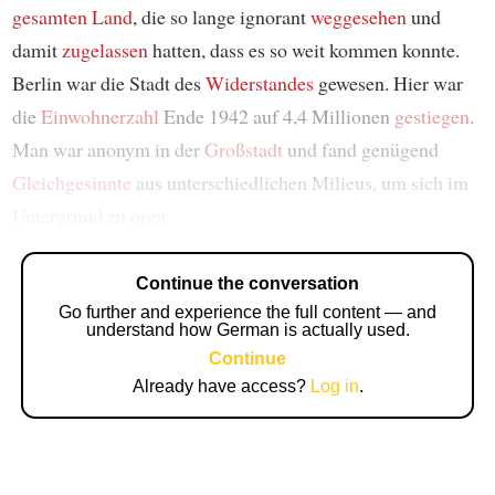
gesamten Land
, die so lange ignorant
weggesehen
und
damit
zugelassen
hatten, dass es so weit kommen konnte.
Berlin war die Stadt des
Widerstandes
gewesen. Hier war
die
Einwohnerzahl
Ende 1942 auf 4,4 Millionen
gestiegen
.
Man war anonym in der
Großstadt
und fand genügend
Gleichgesinnte
aus unterschiedlichen Milieus, um sich im
Untergrund zu orga
Continue the conversation
Go further and experience the full content — and
understand how German is actually used.
Continue
Already have access?
Log in
.