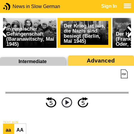
Sign In
News in Slow German
Der Krieg ist aus,
In russischer
die Nazis sind
Gefangenschaft
Der He
besiegt (Berlin,
(Baranawitschy, Mai
(Frankf
Mai 1945)
1945)
Oder, 1
Advanced
Intermediate
TEXT SIZE
aa
AA