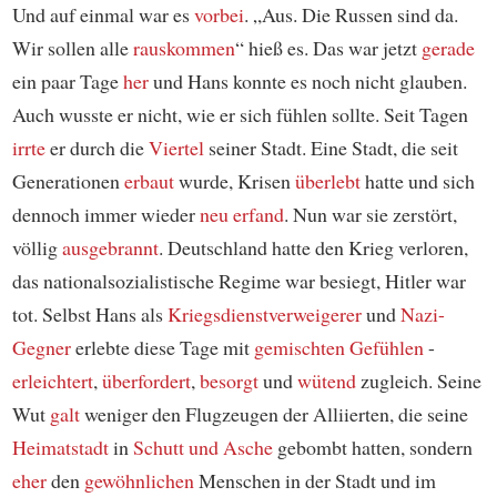
Und auf einmal war es
vorbei
. „Aus. Die Russen sind da.
Wir sollen alle
rauskommen
“ hieß es. Das war jetzt
gerade
ein paar Tage
her
und Hans konnte es noch nicht glauben.
Auch wusste er nicht, wie er sich fühlen sollte. Seit Tagen
irrte
er durch die
Viertel
seiner Stadt. Eine Stadt, die seit
Generationen
erbaut
wurde, Krisen
überlebt
hatte und sich
dennoch immer wieder
neu erfand
. Nun war sie zerstört,
völlig
ausgebrannt
. Deutschland hatte den Krieg verloren,
das nationalsozialistische Regime war besiegt, Hitler war
tot. Selbst Hans als
Kriegsdienstverweigerer
und
Nazi-
Gegner
erlebte diese Tage mit
gemischten Gefühlen
-
erleichtert
,
überfordert
,
besorgt
und
wütend
zugleich. Seine
Wut
galt
weniger den Flugzeugen der Alliierten, die seine
Heimatstadt
in
Schutt und Asche
gebombt hatten, sondern
eher
den
gewöhnlichen
Menschen in der Stadt und im