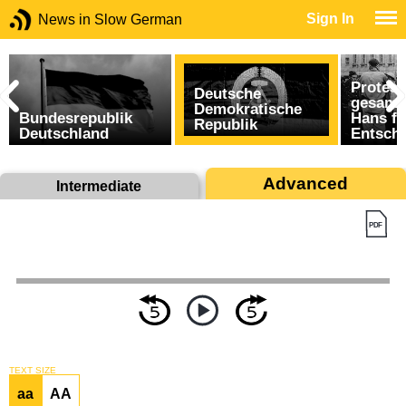
Sign In
News in Slow German
Protest
Deutsche
gesamt
Demokratische
Bundesrepublik
Hans fa
Republik
Deutschland
Entsch
Advanced
Intermediate
TEXT SIZE
aa
AA