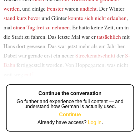
werden
, und einige
Fenster
waren
undicht
. Der Winter
stand kurz bevor
und Günter
konnte sich nicht erlauben
,
mal
einen Tag frei zu nehmen
. Er hatte keine Zeit, um in
die Stadt zu fahren. Das letzte Mal war er
tatsächlich
mit
Hans dort gewesen. Das war jetzt mehr als ein Jahr her.
Dabei war gerade erst ein neuer
Streckenabschnitt
der
S-
Bahn
fertiggestellt worden. Von Hoppegarten, was nicht
weit weg
entf
Continue the conversation
Go further and experience the full content — and
understand how German is actually used.
Continue
Already have access?
Log in
.