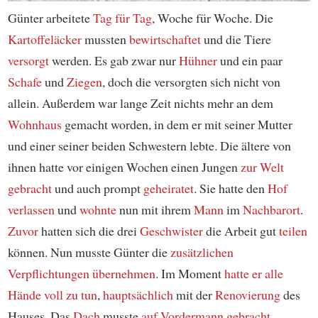
Günter arbeitete
Tag für Tag
, Woche für Woche. Die
Kartoffeläcker
mussten
bewirtschaftet
und die Tiere
versorgt
werden. Es gab zwar nur
Hühner
und ein paar
Schafe
und
Ziegen
, doch die versorgten sich nicht von
allein. Außerdem war lange Zeit nichts mehr an dem
Wohnhaus
gemacht worden, in dem er mit seiner Mutter
und einer seiner beiden Schwestern lebte. Die ältere von
ihnen hatte vor einigen Wochen einen Jungen
zur Welt
gebracht
und auch prompt
geheiratet
. Sie hatte den
Hof
verlassen
und
wohnte
nun mit ihrem
Mann
im
Nachbarort
.
Zuvor
hatten sich die drei
Geschwister
die Arbeit gut
teilen
können. Nun musste Günter die
zusätzlichen
Verpflichtungen
übernehmen
. Im Moment
hatte er alle
Hände voll zu tun
,
hauptsächlich
mit der
Renovierung
des
Hauses. Das
Dach
musste
auf Vordermann gebracht