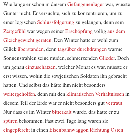
Wie lange er schon in diesem
Gefangenenlager
war, wusste
Günter nicht. Er versuchte, sich zu konzentrieren, um zu
einer logischen
Schlussfolgerung
zu gelangen, denn sein
Zeitgefühl
war wegen seiner
Erschöpfung
völlig
aus dem
Gleichgewicht geraten
. Den Winter hatte er wohl zum
Glück
überstanden
, denn
tagsüber
durchdrangen
warme
Sonnenstrahlen seine müden, schmerzenden
Glieder
. Doch
um genau
einzuschätzen
, welcher Monat es war, müsste er
erst wissen, wohin die sowjetischen Soldaten ihn gebracht
hatten. Und selbst das hätte ihm nicht besonders
weitergeholfen
, denn mit den
klimatischen Verhältnissen
in
diesem Teil der Erde war er nicht besonders gut
vertraut
.
Nur dass es im Winter
bitterkalt
wurde, das hatte er zu
spüren
bekommen. Fast zwei Tage lang waren sie
eingepfercht
in einen
Eisenbahnwaggon
Richtung Osten