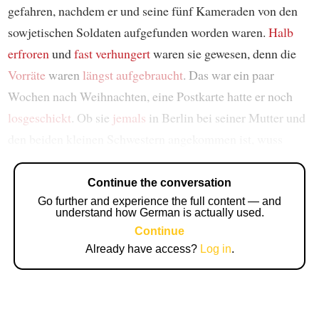
gefahren, nachdem er und seine fünf Kameraden von den
sowjetischen Soldaten aufgefunden worden waren.
Halb
erfroren
und
fast verhungert
waren sie gewesen, denn die
Vorräte
waren
längst
aufgebraucht
. Das war ein paar
Wochen nach Weihnachten, eine Postkarte hatte er noch
losgeschickt
. Ob sie
jemals
in Berlin bei seiner Mutter und
den beiden kleinen Schwestern angekommen ist, wuss
Continue the conversation
Go further and experience the full content — and
understand how German is actually used.
Continue
Already have access?
Log in
.