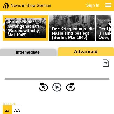
Sign In
News in Slow German
In russischer
Gefangenschaft
Der Krieg ist aus, die
Der He
(Baranawitschy,
Nazis sind besiegt
(Frankf
Mai 1945)
(Berlin, Mai 1945)
Oder, 1
Advanced
Intermediate
TEXT SIZE
aa
AA