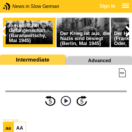
Sign In
News in Slow German
In russischer
Gefangenschaft
Der Krieg ist aus, die
Der He
(Baranawitschy,
Nazis sind besiegt
(Frankf
Mai 1945)
(Berlin, Mai 1945)
Oder, 1
Intermediate
Advanced
TEXT SIZE
aa
AA