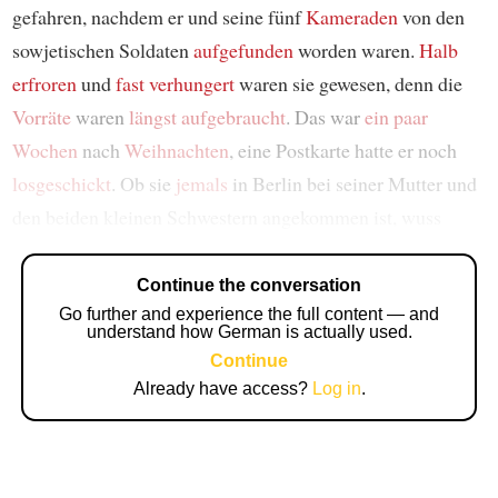
gefahren, nachdem er und seine fünf
Kameraden
von den
sowjetischen Soldaten
aufgefunden
worden waren.
Halb
erfroren
und
fast verhungert
waren sie gewesen, denn die
Vorräte
waren
längst
aufgebraucht
. Das war
ein paar
Wochen
nach
Weihnachten
, eine Postkarte hatte er noch
losgeschickt
. Ob sie
jemals
in Berlin bei seiner Mutter und
den beiden kleinen Schwestern angekommen ist, wuss
Continue the conversation
Go further and experience the full content — and
understand how German is actually used.
Continue
Already have access?
Log in
.