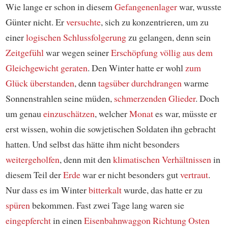
Wie lange er schon in diesem
Gefangenenlager
war, wusste
Günter nicht. Er
versuchte
, sich zu konzentrieren, um zu
einer
logischen
Schlussfolgerung
zu gelangen, denn sein
Zeitgefühl
war wegen seiner
Erschöpfung
völlig
aus dem
Gleichgewicht geraten
. Den Winter hatte er wohl
zum
Glück
überstanden
, denn
tagsüber
durchdrangen
warme
Sonnenstrahlen seine müden,
schmerzenden
Glieder
. Doch
um genau
einzuschätzen
, welcher
Monat
es war, müsste er
erst wissen, wohin die sowjetischen Soldaten ihn gebracht
hatten. Und selbst das hätte ihm nicht besonders
weitergeholfen
, denn mit den
klimatischen Verhältnissen
in
diesem Teil der
Erde
war er nicht besonders gut
vertraut
.
Nur dass es im Winter
bitterkalt
wurde, das hatte er zu
spüren
bekommen. Fast zwei Tage lang waren sie
eingepfercht
in einen
Eisenbahnwaggon
Richtung Osten