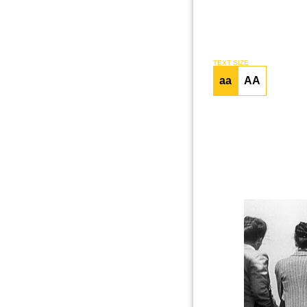
TEXT SIZE
aa
AA