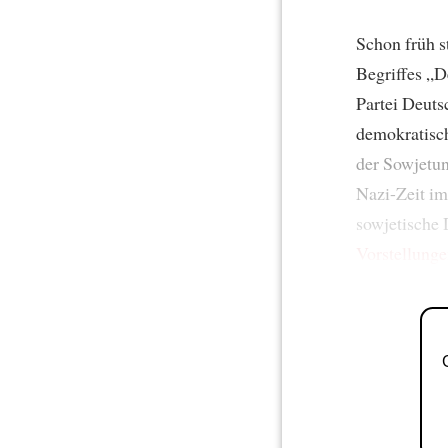
Schon früh st
Begriffes „D
Partei Deuts
demokratisch
der Sowjetu
Nazi-Zeit im
sowjetische 
Vorstellung