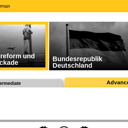
erman
reform und
Bundesrepublik
ockade
Deutschland
Advanc
termediate