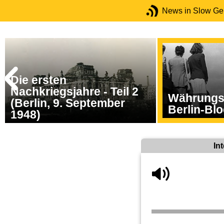
News in Slow G
Die ersten
Nachkriegsjahre - Teil 2
Währungs
(Berlin, 9. September
Berlin-Bl
1948)
In