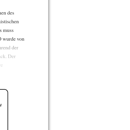
nen des
istischen
Es muss
D wurde von
rend der
ck. Der
re
w