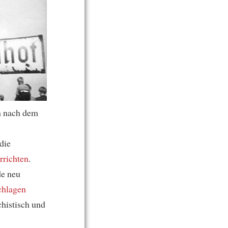
h nach dem
die
rrichten
.
de neu
chlagen
chistisch und