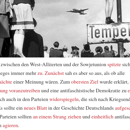
 zwischen den West-Alliierten und der Sowjetunion
spitzte
sic
ieges immer mehr
zu
.
Zunächst
sah es aber so aus, als ob alle
mächte
einer Meinung wären. Zum
obersten Ziel
wurde erklärt, 
rung
voranzutreiben
und eine antifaschistische Demokratie zu
e
sich auch in den Parteien
widerspiegeln
, die sich nach Kriegsen
s sollte ein
neues Blatt
in der Geschichte Deutschlands
aufges
Parteien sollten
an einem Strang ziehen
und
einheitlich
antifas
ch
agieren
.