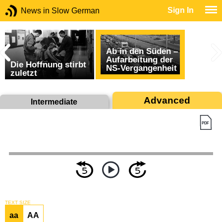
Sign In
News in Slow German
Ab in den Süden –
Aufarbeitung der
Die Hoffnung stirbt
NS-Vergangenheit
zuletzt
Advanced
Intermediate
TEXT SIZE
aa
AA