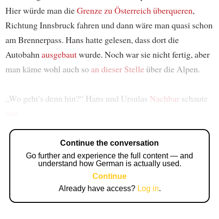
Hier würde man die
Grenze zu Österreich überqueren
,
Richtung Innsbruck fahren und dann wäre man quasi schon
am Brennerpass. Hans hatte gelesen, dass dort die
Autobahn
ausgebaut
wurde. Noch war sie nicht fertig, aber
man käme wohl auch so
an dieser Stelle
über die Alpen.
„Wo geht’s denn hin?“ Hans und Ursulas
Nachbar
schaute
neu
Continue the conversation
Go further and experience the full content — and
understand how German is actually used.
Continue
Already have access?
Log in
.