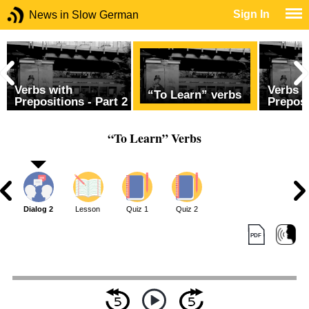
Sign In
News in Slow German
Verbs with
Verbs w
“To Learn” verbs
1
Prepositions - Part 2
Preposi
“To Learn” Verbs
1
Dialog 2
Lesson
Quiz 1
Quiz 2