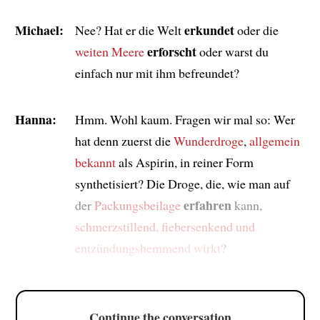
Michael:
erkundet
Nee? Hat er die Welt
oder die
erforscht
weiten Meere
oder warst du
einfach nur mit ihm befreundet?
Hanna:
Hmm. Wohl kaum. Fragen wir mal so: Wer
hat denn zuerst die
Wunderdroge
,
allgemein
bekannt
als Aspirin, in reiner Form
synthetisiert? Die Droge, die, wie man auf
erfahren
der
Packungsbeilage
kann,
schmerzstillend, fiebersenkend und
entzündungshemmend wirkt
?
Continue the conversation