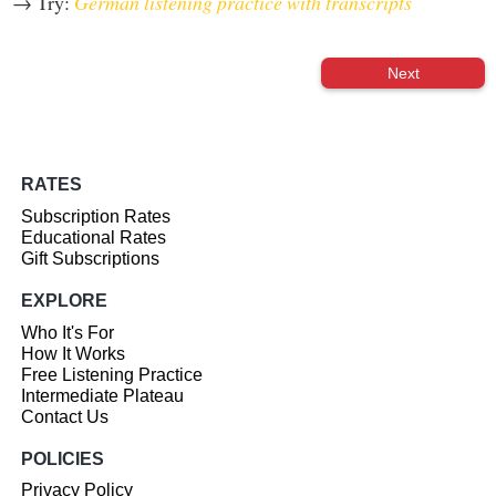
→ Try:
German listening practice with transcripts
Next
RATES
Subscription Rates
Educational Rates
Gift Subscriptions
EXPLORE
Who It's For
How It Works
Free Listening Practice
Intermediate Plateau
Contact Us
POLICIES
Privacy Policy