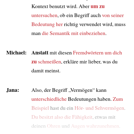
um zu
Kontext benutzt wird. Aber
untersuchen
, ob ein Begriff auch
von seiner
Bedeutung her
richtig verwendet wird, muss
man
die Semantik mit einbeziehen
.
Michael:
Anstatt
mit diesen
Fremdwörtern um dich
zu
schmeißen
, erkläre mir lieber, was du
damit meinst.
Jana:
Also, der Begriff „Vermögen“ kann
unterschiedliche
Bedeutungen haben.
Zum
Beispiel
hast du ein
Hör- und Sehvermögen
.
Du besitzt also die Fähigkeit
, etwas mit
deinen
Ohren
und
Augen
wahrzunehmen
.