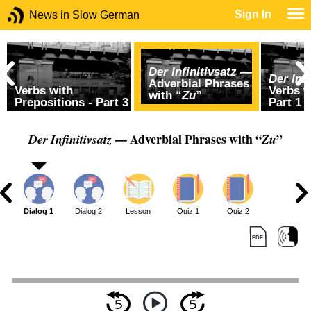
Sign In
News in Slow German
Der Infinitivsatz
—
Der Infi
Adverbial Phrases
Verbs with
Verbs w
with “
Zu
”
Prepositions - Part 3
Part 1
— Adverbial Phrases with “
”
Der Infinitivsatz
Zu
Dialog 1
Dialog 2
Lesson
Quiz 1
Quiz 2