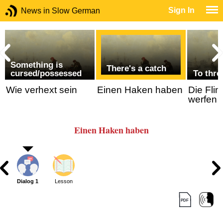
Sign In
News in Slow German
Something is
There's a catch
cursed/possessed
To thro
Wie verhext sein
Einen Haken haben
Die Flin
werfen
Einen Haken haben
Dialog 1
Lesson