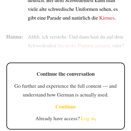
viele alte schwedische Uniformen sehen, es
gibt eine Parade und natürlich die
Kirmes
.
Hanna:
Ahhh, ich verstehe. Und dann hast du auf dem
Schwedenfest
bis in die Puppen getanzt
, oder?
Continue the conversation
Go further and experience the full content — and
understand how German is actually used.
Continue
Already have access?
Log in
.