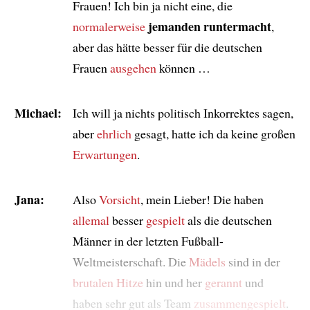
Frauen! Ich bin ja nicht eine, die
jemanden runtermacht
normalerweise
,
aber das hätte besser für die deutschen
Frauen
ausgehen
können …
Michael:
Ich will ja nichts politisch Inkorrektes sagen,
aber
ehrlich
gesagt, hatte ich da keine großen
Erwartungen
.
Jana:
Also
Vorsicht
, mein Lieber! Die haben
allemal
besser
gespielt
als die deutschen
Männer in der letzten Fußball-
Weltmeisterschaft. Die
Mädels
sind in der
brutalen
Hitze
hin und her
gerannt
und
haben sehr gut als Team
zusammengespielt
.