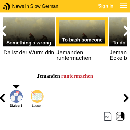
Sign In
News in Slow German
To bash someone
Something's wrong
To do 
Da ist der Wurm drin
Jemanden
Jemand
runtermachen
Ecke br
Jemanden
runtermachen
Dialog 1
Lesson