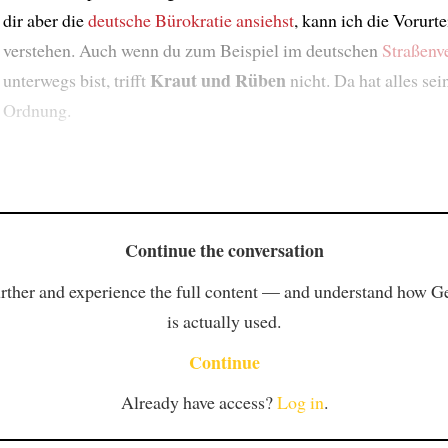
dir aber die
deutsche Bürokratie
ansiehst
, kann ich die Vorurte
verstehen. Auch wenn du zum Beispiel im deutschen
Straßenv
Kraut und Rüben
unterwegs bist, trifft
nicht. Da hat alles sei
Ordnung.
Continue the conversation
rther and experience the full content — and understand how 
is actually used.
Continue
Already have access?
Log in
.