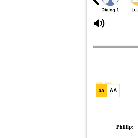
Dialog 1
Le
TEXT SIZE
aa
AA
Phillip: