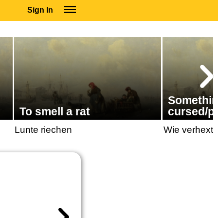
Sign In
SIGN IN
SUBSCRIBE
EDUCATIONAL LICENSES
GIFT CARDS
OTHER LANGUAGES
Somethin
ABOUT US
To smell a rat
cursed/p
ALEXA
Lunte riechen
Wie verhext 
ADJUST COLORS