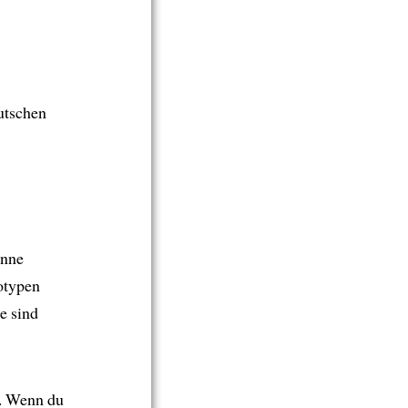
utschen
enne
otypen
ie sind
ar. Wenn du