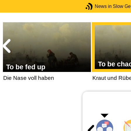
News in Slow G
To be chao
To be fed up
Die Nase voll haben
Kraut und Rüb