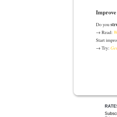
Improve 
str
Do you
→ Read:
W
Start impr
→ Try:
Ger
RATE
Subscr