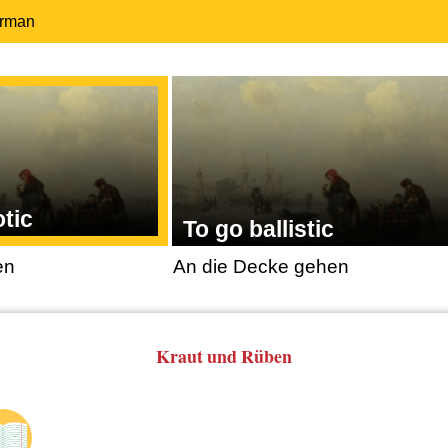
erman
tic
To go ballistic
en
An die Decke gehen
Kraut und Rüben