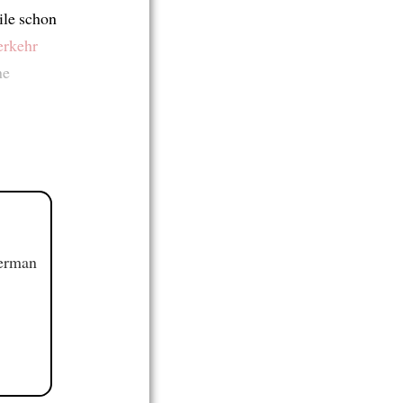
ile schon
erkehr
ne
German