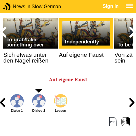
Sign In
News in Slow German
To grab/take
Independently
something over
To be t
Sich etwas unter
Auf eigene Faust
Von zäh
den Nagel reißen
sein
Auf eigene Faust
Dialog 1
Dialog 2
Lesson