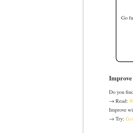
Go fu
Improve 
Do you find 
→ Read:
W
Improve w
→ Try:
Ger