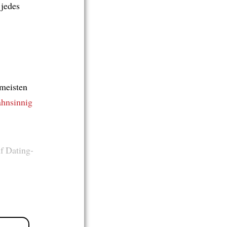
jedes
 meisten
hnsinnig
f Dating-