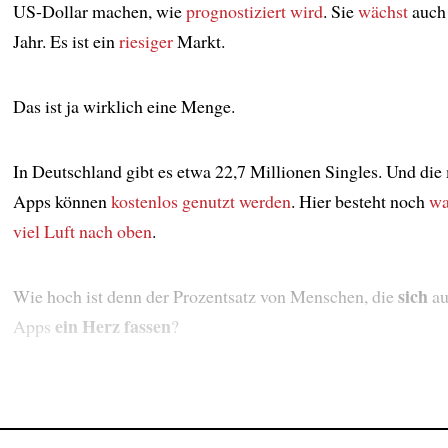
US-Dollar machen, wie
prognostiziert wird
. Sie
wächst
auch 
Jahr. Es ist ein
riesiger
Markt.
Das ist ja wirklich eine Menge.
In Deutschland gibt es etwa 22,7 Millionen Singles. Und die
Apps können
kostenlos
genutzt werden
. Hier besteht noch
wa
viel Luft nach oben
.
sich
Wie hoch ist denn der Prozentsatz von Menschen, die
au
ein Herz fassen
Apps
?