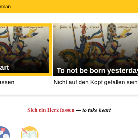
erman
art
To not be born yesterda
fassen
Nicht auf den Kopf gefallen sein
Sich ein Herz fassen
—
to take heart