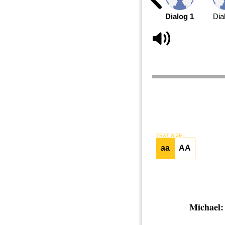
Dialog 1
Dia
TEXT SIZE
aa
AA
Michael: