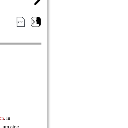
en
, in
, um eine