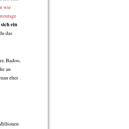
ut wie
tzutage
sich ein
e
 du das
er, Badoo,
die an
 man eher
Millionen