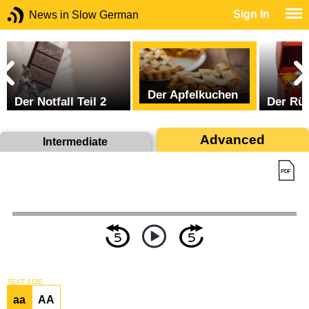
Sign In
News in Slow German
Der Apfelkuchen
Der Notfall Teil 2
Der Rüc
Advanced
Intermediate
TEXT SIZE
aa
AA