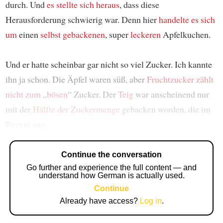
durch. Und
es stellte sich heraus
, dass diese
Herausforderung schwierig war. Denn hier
handelte es sich
um
einen
selbst gebackenen
, super
leckeren
Apfelkuchen.
Und er hatte scheinbar gar nicht so viel Zucker. Ich kannte
ihn ja schon. Die Äpfel waren süß, aber
Fruchtzucker
zählt
nicht zum
„
bösen
“ Zucker. Der
Teig
war anscheinend nur
mit der
Hälfte der Zuckermenge
gebacken worden, die im
Rezept ang
Continue the conversation
Go further and experience the full content — and
understand how German is actually used.
Continue
Already have access?
Log in
.