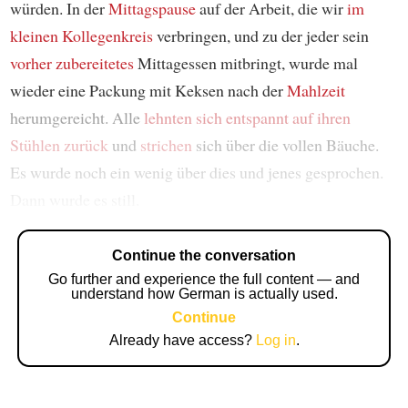
würden. In der
Mittagspause
auf der Arbeit, die wir
im
kleinen Kollegenkreis
verbringen, und zu der jeder sein
vorher zubereitetes
Mittagessen mitbringt, wurde mal
wieder eine Packung mit Keksen nach der
Mahlzeit
herumgereicht. Alle
lehnten sich entspannt auf ihren
Stühlen zurück
und
strichen
sich über die vollen Bäuche.
Es wurde noch ein wenig über dies und jenes gesprochen.
Dann wurde es still.
Continue the conversation
Go further and experience the full content — and
understand how German is actually used.
Continue
Already have access?
Log in
.