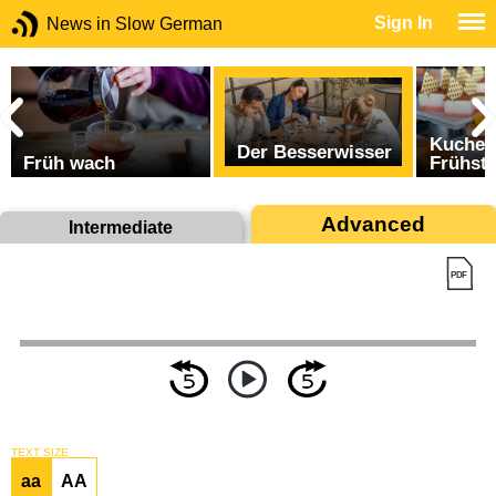
Sign In
News in Slow German
Kuchen
Der Besserwisser
Früh wach
Frühstu
Advanced
Intermediate
TEXT SIZE
aa
AA