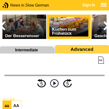
Sign In
News in Slow German
Kuchen zum
Frühstück
Der Besserwisser
Geschu
Advanced
Intermediate
TEXT SIZE
aa
AA