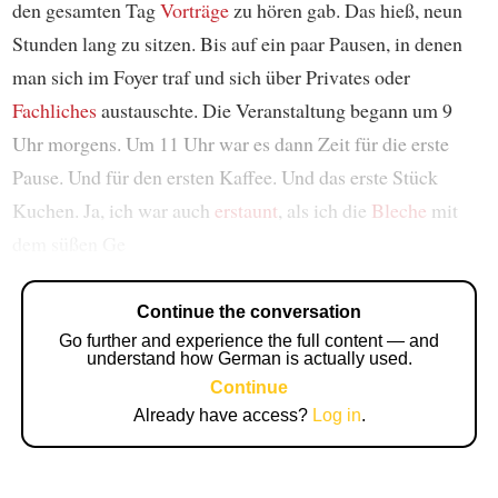
den gesamten Tag
Vorträge
zu hören gab. Das hieß, neun
Stunden lang zu sitzen. Bis auf ein paar Pausen, in denen
man sich im Foyer traf und sich über Privates oder
Fachliches
austauschte. Die Veranstaltung begann um 9
Uhr morgens. Um 11 Uhr war es dann Zeit für die erste
Pause. Und für den ersten Kaffee. Und das erste Stück
Kuchen. Ja, ich war auch
erstaunt
, als ich die
Bleche
mit
dem süßen Ge
Continue the conversation
Go further and experience the full content — and
understand how German is actually used.
Continue
Already have access?
Log in
.