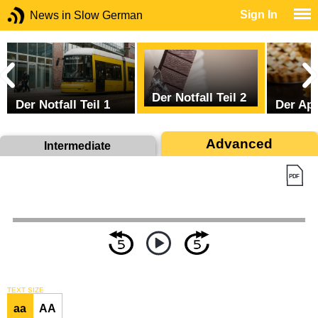
Sign In
News in Slow German
Der Notfall Teil 2
Der Notfall Teil 1
Der Ap
Advanced
Intermediate
TEXT SIZE
aa
AA