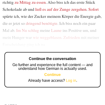
richtig
zu Mittag zu essen
. Also biss ich das erste Stück
Schokolade ab und
ließ es auf der Zunge zergehen
.
Sofort
spürte ich, wie der Zucker meinem Körper die Energie gab,
die er jetzt so
dringend
benötigte
. Ich biss noch ein paar
Mal ab.
Im Nu
schlug
meine
Laune
ins Positive um, und
mein Hunger war
wie weggeblasen
.
Zufrieden
mit meiner
Entscheidung ging ich na
Continue the conversation
Go further and experience the full content — and
understand how German is actually used.
Continue
Already have access?
Log in
.