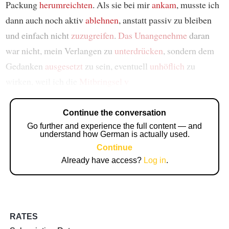
Packung
herumreichten
. Als sie bei mir
ankam
, musste ich
dann auch noch aktiv
ablehnen
, anstatt passiv zu bleiben
und einfach nicht
zuzugreifen
.
Das Unangenehme
daran
war nicht, mein Verlangen zu
unterdrücken
, sondern dem
Gedanken
ausgesetzt
zu sein, eventuell
unhöflich
zu
wirken, weil ich die
Mitbringsel
v
Continue the conversation
Go further and experience the full content — and
understand how German is actually used.
Continue
Already have access?
Log in
.
RATES