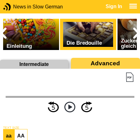
Sign In
News in Slow German
Zucker 
Die Bredouille
Einleitung
gleich 
Advanced
Intermediate
TEXT SIZE
aa
AA