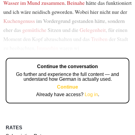
Wasser im Mund zusammen
.
Beinahe
hätte das funktioniert
und ich wäre neidisch geworden. Wobei hier nicht nur der
Kuchengenuss
im Vordergrund gestanden hätte, sondern
eher das
gemütliche
Sitzen und die
Gelegenheit
, für einen
Moment den Kopf abzuschalten und das
Treiben
der Stadt
zu beobachten.
Immerhin
waren wi
Continue the conversation
Go further and experience the full content — and
understand how German is actually used.
Continue
Already have access?
Log in
.
RATES