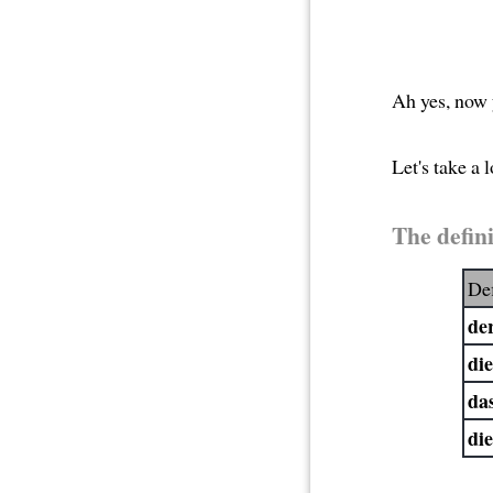
Ah yes, now y
Let's take a 
The defini
Def
de
di
da
di