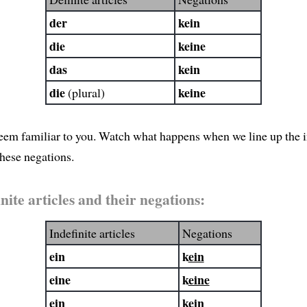
der
kein
die
keine
das
kein
die
keine
(plural)
eem familiar to you. Watch what happens when we line up the i
these negations.
nite articles and their negations:
Indefinite articles
Negations
ein
k
ein
eine
k
eine
ein
k
ein