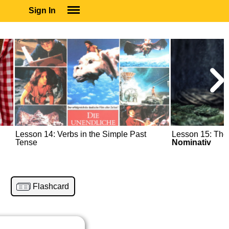
Sign In
SIGN IN
SUBSCRIBE
EDUCATIONAL LICENSES
GIFT CARDS
OTHER LANGUAGES
ABOUT US
ALEXA
Lesson 14: Verbs in the Simple Past
Lesson 15: The
ADJUST COLORS
Tense
Nominativ
Flashcard