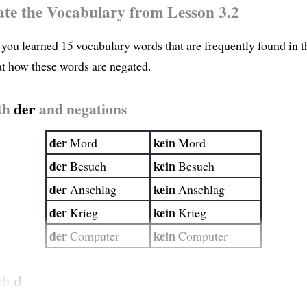
ate the Vocabulary from Lesson 3.2
2 you learned 15 vocabulary words that are frequently found in 
at how these words are negated.
th
der
and negations
der
kein
Mord
Mord
der
kein
Besuch
Besuch
der
kein
Anschlag
Anschlag
der
kein
Krieg
Krieg
der
kein
Computer
Computer
th
d