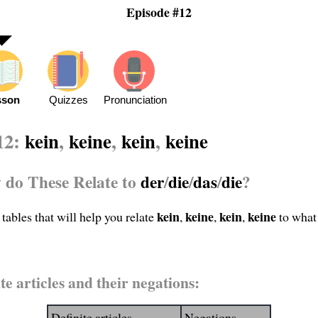
Episode #12
sson
Quizzes
Pronunciation
12:
kein
,
keine
,
kein
,
keine
 do These Relate to
der
/
die
/
das
/
die
?
kein
keine
kein
keine
tables that will help you relate
,
,
,
to what
te articles and their negations:
Definite articles
Negations