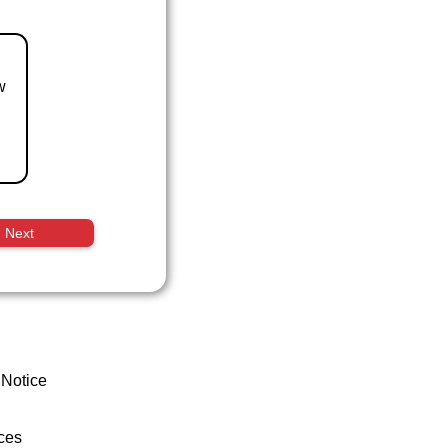
w
Next
 Notice
ces