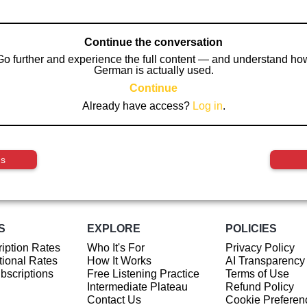
Continue the conversation
Go further and experience the full content — and understand ho
German is actually used.
Continue
Already have access?
Log in
.
us
S
EXPLORE
POLICIES
iption Rates
Who It's For
Privacy Policy
ional Rates
How It Works
AI Transparency
ubscriptions
Free Listening Practice
Terms of Use
Intermediate Plateau
Refund Policy
Contact Us
Cookie Preferen