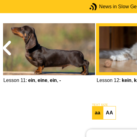
News in Slow G
Lesson 11:
ein
,
eine
,
ein
,
-
Lesson 12:
kein
,
k
TEXT SIZE
aa
AA