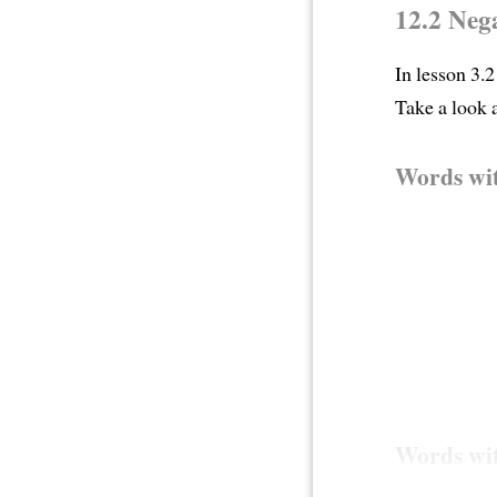
12.2 Neg
In lesson 3.
Take a look 
Words wi
Words wi