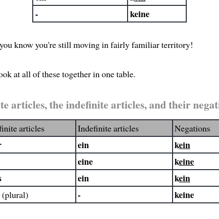
-
keine
ou know you're still moving in fairly familiar territory!
look at all of these together in one table.
te articles, the indefinite articles, and their negat
inite articles
Indefinite articles
Negations
r
ein
k
ein
e
eine
k
eine
s
ein
k
ein
e
-
keine
(plural)