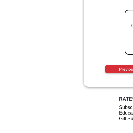
Previo
RATE
Subscr
Educat
Gift S