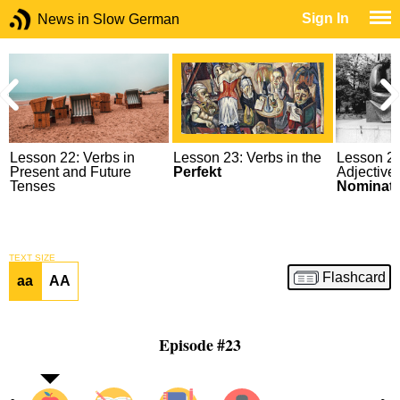
Sign In
News in Slow German
Lesson 22: Verbs in
Lesson 23: Verbs in the
Lesson 24
Present and Future
Perfekt
Adjective
Tenses
Nominati
TEXT SIZE
Flashcard
aa
AA
Episode #23