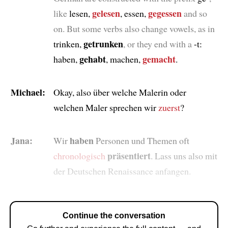
gelesen
gegessen
like
lesen,
, essen,
and so
on. But some verbs also change vowels, as in
getrunken
trinken,
, or they end with a
-t:
gehabt
gemacht
haben,
, machen,
.
Michael:
Okay, also über welche Malerin oder
welchen Maler sprechen wir
zuerst
?
Jana:
haben
Wir
Personen und Themen oft
präsentiert
chronologisch
. Lass uns also mit
der Deutschen Renaissance anfangen.
Continue the conversation