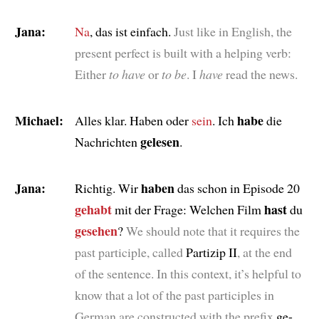
Jana:
Na
, das ist einfach.
Just like in English, the
present perfect is built with a helping verb:
Either
to have
or
to be
. I
have
read the news.
Michael:
habe
Alles klar. Haben oder
sein
. Ich
die
gelesen
Nachrichten
.
Jana:
haben
Richtig. Wir
das schon in Episode 20
gehabt
hast
mit der Frage: Welchen Film
du
gesehen
?
We should note that it requires the
past participle, called
Partizip II
, at the end
of the sentence. In this context, it’s helpful to
know that a lot of the past participles in
German are constructed with the prefix
ge-
,