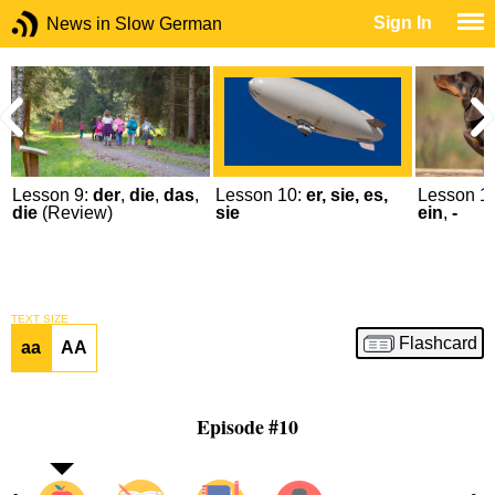
Sign In
News in Slow German
Lesson 9:
der
,
die
,
das
,
Lesson 10:
er, sie, es,
Lesson 1
die
(Review)
sie
ein
,
-
TEXT SIZE
Flashcard
aa
AA
Episode #10