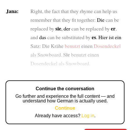
Jana:
Right, the fact that they rhyme can help us
remember that they fit together:
Die
can be
sie
er
replaced by
, der
can be replaced by
,
es
and
das
can be substituted by
. Hier ist ein
Satz: Die Krähe
benutzt
einen
Dosendeckel
Sie
als Snowboard.
benutzt einen
Dosendeckel als Snowboard.
Continue the conversation
Go further and experience the full content — and
understand how German is actually used.
Continue
Already have access?
Log in
.