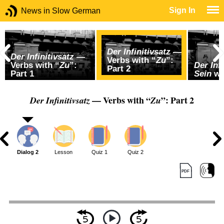
Sign In
News in Slow German
Der Infinitivsatz
—
Der Infinitivsatz
—
Verbs with “
Zu
”:
Verbs with “
Zu
”:
Der Inf
Part 2
Part 1
Sein
wi
— Verbs with “
”: Part 2
Der Infinitivsatz
Zu
1
Dialog 2
Lesson
Quiz 1
Quiz 2