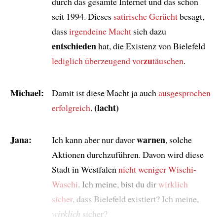
durch das gesamte Internet und das schon
seit 1994. Dieses
satirische Gerücht
besagt,
dass
irgendeine Macht
sich dazu
entschieden
hat, die Existenz von Bielefeld
zu
lediglich überzeugend vor
täuschen
.
Michael:
Damit ist diese Macht ja auch
ausgesprochen
(lacht)
erfolgreich
.
Jana:
warnen
Ich kann aber nur davor
, solche
Aktionen durchzuführen. Davon wird diese
Stadt in Westfalen
nicht weniger Wischi-
Waschi
. Ich meine, bist du dir
wirklich
sicher
, dass Bielefeld existiert? Ich meine,
wirklich
sicher?