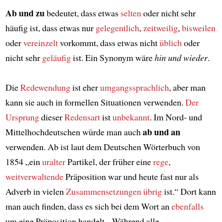
Ab und zu
bedeutet, dass etwas
selten
oder nicht sehr
häufig ist, dass etwas nur
gelegentlich
,
zeitweilig
,
bisweilen
oder
vereinzelt
vorkommt, dass etwas nicht
üblich
oder
nicht sehr
geläufig
ist. Ein Synonym wäre
hin und wieder
.
Die
Redewendung
ist eher
umgangssprachlich
, aber man
kann sie auch in formellen Situationen verwenden.
Der
Ursprung
dieser
Redensart
ist
unbekannt
. Im Nord- und
ab und an
Mittelhochdeutschen würde man auch
verwenden. Ab ist laut dem Deutschen Wörterbuch von
1854 „ein
uralter
Partikel, der früher eine
rege
,
weitverwaltende
Präposition war und heute fast nur als
Adverb in vielen
Zusammensetzungen
übrig
ist.“ Dort kann
man auch finden, dass es sich bei dem Wort an
ebenfalls
um eine Präposition handelt. „Während alle