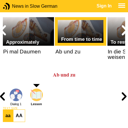
Sign In
News in Slow German
From time to time
Approximately
To restr
Pi mal Daumen
Ab und zu
In die 
weisen
Ab und zu
Dialog 1
Lesson
TEXT SIZE
aa
AA