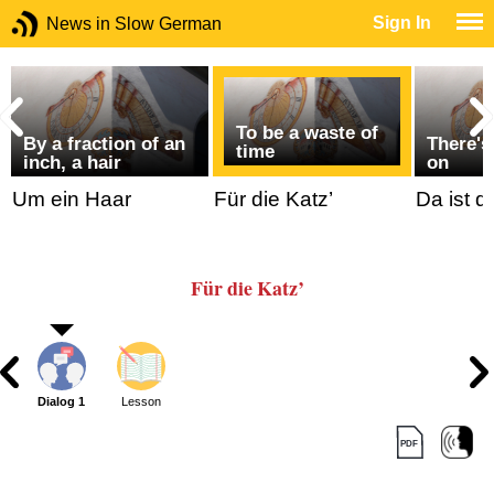
Sign In
News in Slow German
To be a waste of
By a fraction of an
There's
time
inch, a hair
on
Um ein Haar
Für die Katz’
Da ist d
Für die Katz’
Dialog 1
Lesson