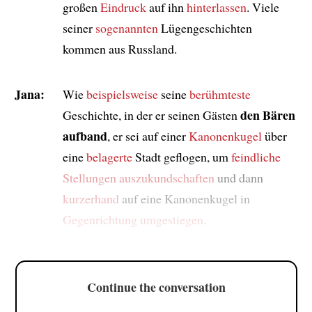
großen
Eindruck
auf ihn
hinterlassen
. Viele
seiner
sogenannten
Lügengeschichten
kommen aus Russland.
Jana:
Wie
beispielsweise
seine
berühmteste
den Bären
Geschichte, in der er seinen Gästen
aufband
, er sei auf einer
Kanonenkugel
über
eine
belagerte
Stadt geflogen, um
feindliche
Stellungen auszukundschaften
und dann
kurzerhand
auf eine Kanonenkugel in
Gegenrichtung
umgestiegen
.
Continue the conversation