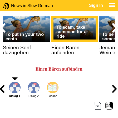
Sign In
News in Slow German
To scam, take
someone for a
To put in your two
To be s
ride
cents
someo
n
Seinen Senf
Einen Bären
Jemand
dazugeben
aufbinden
Wein ei
Einen Bären aufbinden
Dialog 1
Dialog 2
Lesson