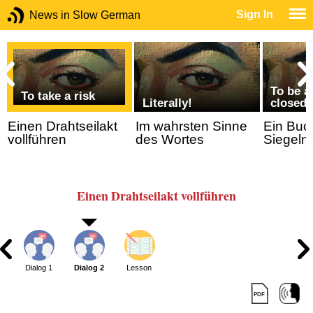
Sign In
News in Slow German
To be a
To take a risk
Literally!
closed
Einen Drahtseilakt
Im wahrsten Sinne
Ein Buc
vollführen
des Wortes
Siegeln
Einen Drahtseilakt
vollführen
Dialog 1
Dialog 2
Lesson