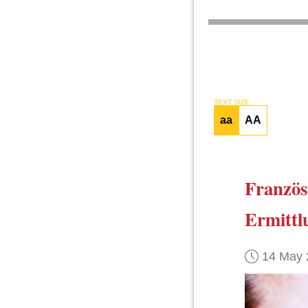
TEXT SIZE
aa
AA
Französ
Ermittl
14 May 