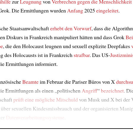
ihilfe
zur
Leugnung
von
Verbrechen gegen die Menschlichkeit
Grok. Die Ermittlungen wurden
Anfang
2025
eingeleitet
.
sche Staatsanwaltschaft
erhebt den Vorwurf
, dass die Algorit
hen Diskurs in Frankreich manipuliert hätten und dass Grok
Bei
be
, die den Holocaust leugnen und sexuell explizite Deepfakes
 des Holocausts ist in Frankreich
strafbar
. Das US-
Justizmini
ie Ermittlungen informiert.
anzösische
Beamte
im Februar die Pariser Büros von X
durchsu
ie Ermittlungen als einen „politischen
Angriff
“
bezeichnet
. Di
schaft
prüft eine mögliche Mitschuld
von Musk und X bei der 
 über sexuellen Kindesmissbrauch und der organisierten Manip
ter
Datenverarbeitungssysteme
.