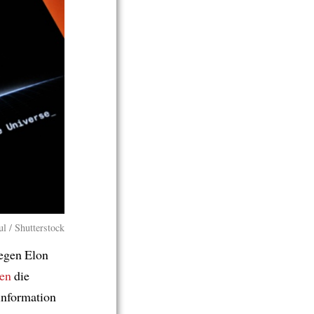
l / Shutterstock
gegen Elon
en
die
information