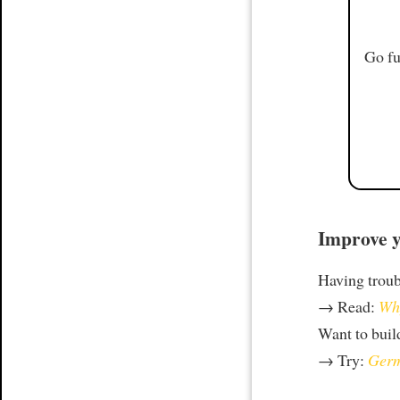
Go fu
Improve y
Having trou
→ Read:
Why
Want to build
→ Try:
Germ