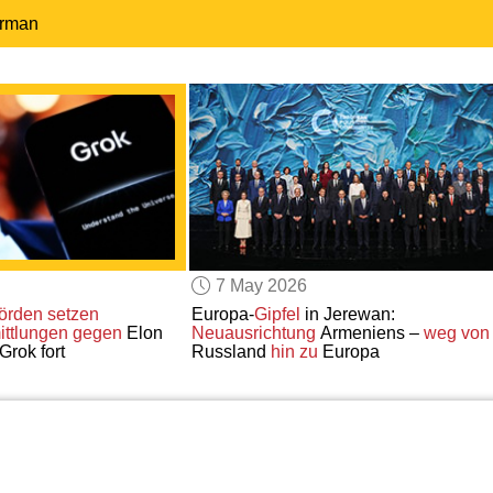
erman
7 May 2026
örden
setzen
Europa-
Gipfel
in Jerewan:
mittlungen gegen
Elon
Neuausrichtung
Armeniens –
weg von
Grok fort
Russland
hin zu
Europa