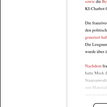
sowie
die
Be
KI-Chatbot 
Die französi
den politisc
generiert ha
Die Leugnung
wurde über d
Nachdem
fr
hatte Musk d
Staatsanwalt
von Material
automatisier