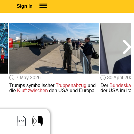
Sign In
SIGN IN
SUBSCRIBE
EDUCATIONAL LICENSES
GIFT CARDS
OTHER LANGUAGES
ABOUT US
ALEXA
7 May 2026
30 April 202
ADJUST COLORS
Trumps symbolischer
Truppenabzug
und
Der
Bundeskan
die
Kluft zwischen
den USA und Europa
der USA im Iran