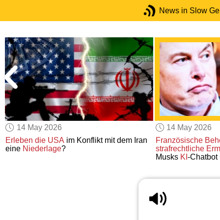
News in Slow G
14 May 2026
14 May 2026
r
Erleben die USA
im Konflikt mit dem Iran
Französische Beh
eine
Niederlage
?
strafrechtliche Er
Musks
KI
-Chatbot 