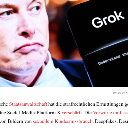
miss.cabu
ische
Staatsanwaltschaft
hat die strafrechtlichen Ermittlungen 
ine Social-Media-Plattform X
verschärft
. Die
Vorwürfe
umfass
von Bildern von
sexuellem Kindesmissbrauch
, Deepfakes, Des