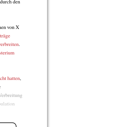
durch den
hmen von X
träge
verbreiten
.
sterium
cht hatten
,
e
Verbreitung
ulation