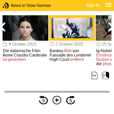
Sign In
News in Slow German
9 October 2025
2 October 2025
25 Se
Die italienische Film-
Banksy-
Bild
von
Ig-Nobelp
Ikone Claudia Cardinale
Fassade des Londoner
Ernährung
ist gestorben
High Court
entfernt
Nutzen
vo
die
physi
Grundlag
Nudelsau