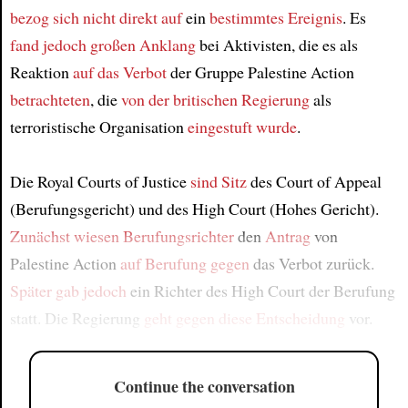
bezog sich nicht direkt auf
ein
bestimmtes Ereignis
. Es
fand jedoch großen Anklang
bei Aktivisten, die es als
Reaktion
auf das Verbot
der Gruppe Palestine Action
betrachteten
, die
von der britischen Regierung
als
terroristische Organisation
eingestuft wurde
.
Die Royal Courts of Justice
sind Sitz
des Court of Appeal
(Berufungsgericht) und des High Court (Hohes Gericht).
Zunächst
wiesen
Berufungsrichter
den
Antrag
von
Palestine Action
auf Berufung gegen
das Verbot zurück.
Später
gab
jedoch
ein Richter des High Court der Berufung
statt. Die Regierung
geht gegen
diese Entscheidung
vor.
Continue the conversation