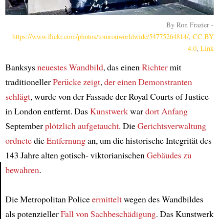
By Ron Frazier -
https://www.flickr.com/photos/tomronworldwide/54775264814/
,
CC BY
4.0
,
Link
Banksys
neuestes Wandbild
, das einen
Richter
mit
traditioneller
Perücke
zeigt
,
der einen Demonstranten
schlägt
, wurde von der Fassade der Royal Courts of Justice
in London entfernt. Das
Kunstwerk
war
dort
Anfang
September
plötzlich aufgetaucht
. Die
Gerichtsverwaltung
ordnete
die
Entfernung
an, um die historische Integrität des
143 Jahre alten gotisch- viktorianischen
Gebäudes
zu
bewahren
.
Article
Die Metropolitan Police
ermittelt
wegen des Wandbildes
als potenzieller
Fall von Sachbeschädigung
. Das Kunstwerk