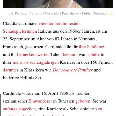
By Pierluigi Praturlon (Mondadori Publishers) - Public Domain,
Link
Claudia Cardinale,
eine der berühmtesten
Schauspielerinnen
Italiens aus den 1960er Jahren, ist am
23. September im Alter von 87 Jahren in Nemours,
Frankreich, gestorben. Cardinale, die für
ihre Schönheit
und ihr
bemerkenswertes
Talent
bekannt
war,
spielte
in
ihrer
mehr als sechzigjährigen
Karriere in über 150 Filmen,
darunter
in Klassikern wie
Der rosarote Panther
und
Federico Fellinis 8½.
Cardinale wurde am 15. April 1938 als Tochter
sizilianischer
Einwanderer
in Tunesien
geboren
. Sie war
anfangs zögerlich
, eine Karriere als Schauspielerin
zu
Article