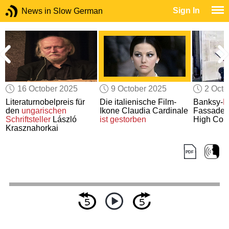
Sign In
News in Slow German
16 October 2025
9 October 2025
2 Octo
Literaturnobelpreis für
Die italienische Film-
Banksy-
B
den
ungarischen
Ikone Claudia Cardinale
Fassade 
Schriftsteller
László
ist gestorben
High Cou
Krasznahorkai