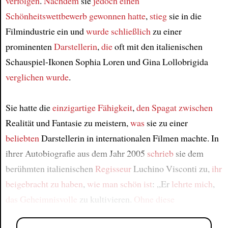
verfolgen
.
Nachdem
sie
jedoch
einen
Schönheitswettbewerb gewonnen hatte
,
stieg
sie in die
Filmindustrie ein und
wurde
schließlich
zu einer
prominenten
Darstellerin
,
die
oft mit den italienischen
Schauspiel-Ikonen Sophia Loren und Gina Lollobrigida
verglichen wurde
.
Sie hatte die
einzigartige Fähigkeit
,
den Spagat
zwischen
Realität und Fantasie zu meistern,
was
sie zu einer
beliebten
Darstellerin in internationalen Filmen machte. In
ihrer Autobiografie aus dem Jahr 2005
schrieb
sie dem
berühmten italienischen
Regisseur
Luchino Visconti zu,
ihr
beigebracht zu haben
,
wie man schön ist
: „Er
lehrte mich
,
das Geheimnisvolle
zu kultivieren.
Ohne diese