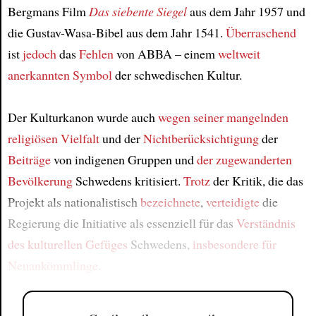
Bergmans Film
Das siebente Siegel
aus dem Jahr 1957 und
die Gustav-Wasa-Bibel aus dem Jahr 1541.
Überraschend
ist
jedoch
das
Fehlen
von ABBA – einem
weltweit
anerkannten Symbol
der schwedischen Kultur.
Der Kulturkanon wurde auch
wegen
seiner mangelnden
religiösen Vielfalt
und der
Nichtberücksichtigung
der
Beiträge
von indigenen Gruppen und
der zugewanderten
Bevölkerung
Schwedens kritisiert.
Trotz
der Kritik, die das
Projekt als nationalistisch
bezeichnete
,
verteidigte
die
Regierung die Initiative als essenziell für das
Verständnis
des kulturellen Gefüges
Schwedens,
insbesondere für
Neuankömmlinge
.