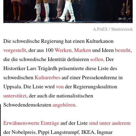
A.PAES / Shutterstock
Die schwedische Regierung hat einen Kulturkanon
vorgestellt
, der aus 100
Werken, Marken
und Ideen
besteht
,
die die schwedische Identität definieren
sollen
. Der
Historiker Lars Trägårdh präsentierte diese Liste des
schwedischen
Kulturerbes
auf einer Pressekonferenz in
Uppsala. Die Liste wird
von
der Regierungskoalition
unterstützt
, der auch die nationalistischen
Schwedendemokraten
angehören
.
Erwähnenswerte Einträge
auf der Liste
sind unter anderem
Article
der Nobelpreis, Pippi Langstrumpf, IKEA, Ingmar