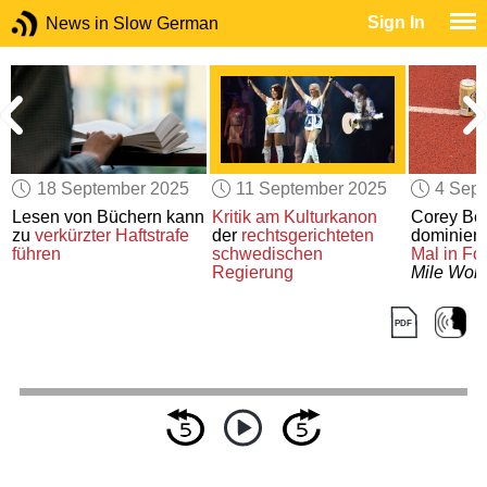
Sign In
News in Slow German
18 September 2025
11 September 2025
4 Sep
Lesen von Büchern kann
Kritik am Kulturkanon
Corey Be
her
zu
verkürzter Haftstrafe
der
rechtsgerichteten
dominiert
führen
schwedischen
Mal
in Fo
Regierung
Mile Worl
Rennen