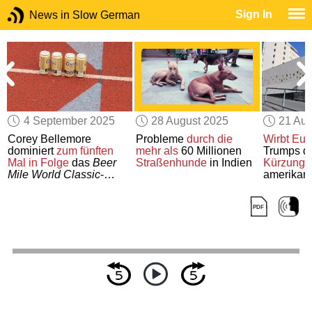
Sign In
News in Slow German
4 September 2025
28 August 2025
21 Aug
Corey Bellemore
Probleme
durch die
Wirbt Eur
dominiert
zum fünften
mehr als
60 Millionen
Trumps dr
Mal
in Folge
das
Beer
Straßenhunde
in Indien
Kürzunge
Mile World Classic
-
amerikan
Rennen
Wissensch