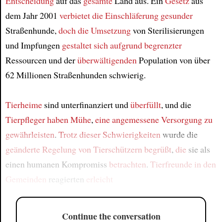
Entscheidung
auf das
gesamte
Land aus. Ein
Gesetz
aus
dem Jahr 2001
verbietet die Einschläferung
gesunder
Straßenhunde,
doch die Umsetzung
von Sterilisierungen
und Impfungen
gestaltet sich
aufgrund begrenzter
Ressourcen und der
überwältigenden
Population von über
62 Millionen Straßenhunden schwierig.
Tierheime
sind unterfinanziert und
überfüllt
, und die
Tierpfleger
haben Mühe
,
eine angemessene Versorgung
zu
gewährleisten
.
Trotz dieser Schwierigkeiten
wurde die
geänderte Regelung
von Tierschützern begrüßt
,
die
sie als
einen humanen Kompromiss
betrachten
.
Tierfreunde in den
Gemeinden
reagierten
erleicht
Continue the conversation