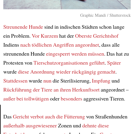
Graphic Mandi / Shutterstock
Streunende Hunde
sind in indischen Städten schon lange
ein Problem.
Vor Kurzem
hat der
Oberste Gerichtshof
Indiens
nach tödlichen Angriffen
angeordnet
, dass alle
streunenden Hunde
eingesperrt werden müssen
. Das hat zu
Protesten von
Tierschutzorganisationen
geführt
.
Später
wurde
diese Anordnung
wieder rückgängig gemacht
.
Stattdessen
wurde
nun
die Sterilisierung,
Impfung
und
Rückführung der Tiere
an ihren Herkunftsort
angeordnet –
außer bei tollwütigen
oder
besonders
aggressiven Tieren.
Das
Gericht
verbot auch die Fütterung
von Straßenhunden
Article
außerhalb ausgewiesener
Zonen und
dehnte
diese