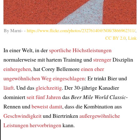
By Marni- -
https://www.flickr.com/photos/23276140@N08/3866962311/
,
CC BY 2.0
,
Link
In einer Welt, in der
sportliche Höchstleistungen
normalerweise mit hartem Training und
strenger
Disziplin
einhergehen
, hat Corey Bellemore
einen eher
ungewöhnlichen Weg eingeschlagen
: Er trinkt Bier und
läuft
. Und das
gleichzeitig
. Der 30-jährige Kanadier
dominiert
seit fünf Jahren
das
Beer Mile World Classic
-
Rennen und
beweist damit
, dass die Kombination aus
Geschwindigkeit
und Biertrinken
außergewöhnliche
Leistungen
hervorbringen
kann.
Article