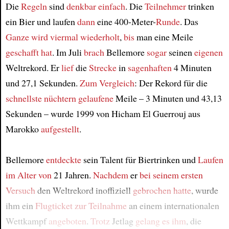
Die
Regeln
sind
denkbar einfach
. Die
Teilnehmer
trinken
ein Bier und laufen
dann
eine 400-Meter-
Runde
. Das
Ganze
wird viermal wiederholt
,
bis
man eine Meile
geschafft hat
. Im Juli
brach
Bellemore
sogar
seinen
eigenen
Weltrekord. Er
lief
die
Strecke
in
sagenhaften
4 Minuten
und 27,1 Sekunden.
Zum Vergleich
: Der Rekord für die
schnellste nüchtern gelaufene
Meile – 3 Minuten und 43,13
Sekunden – wurde 1999 von Hicham El Guerrouj aus
Marokko
aufgestellt
.
Bellemore
entdeckte
sein Talent für Biertrinken und
Laufen
im Alter von
21 Jahren.
Nachdem
er
bei seinem ersten
Versuch
den Weltrekord inoffiziell
gebrochen hatte
, wurde
ihm ein
Flugticket zur Teilnahme
an einem internationalen
Wettkampf
angeboten
.
Trotz
Jetlag
gelang es ihm
, die