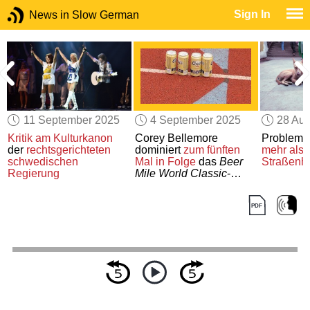
Sign In
News in Slow German
11 September 2025
4 September 2025
28 Aug
n
Kritik am Kulturkanon
Corey Bellemore
Problem
der
rechtsgerichteten
dominiert
zum fünften
mehr als
6
schwedischen
Mal
in Folge
das
Beer
Straßenh
Regierung
Mile World Classic
-
Rennen