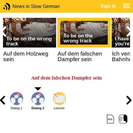
Sign In
News in Slow German
To be on the
To be on the wrong
I have 
wrong track
track
you're 
Auf dem Holzweg
Auf dem falschen
Ich vers
sein
Dampfer sein
Bahnho
Auf dem falschen Dampfer sein
Dialog 1
Dialog 2
Lesson