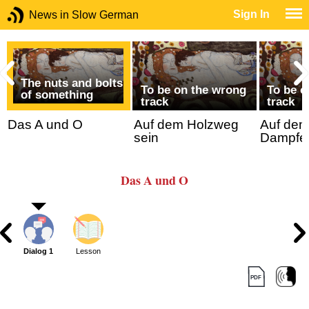
Sign In
News in Slow German
The nuts and bolts
To be on the wrong
To be o
of something
track
track
Das A und O
Auf dem Holzweg
Auf dem
sein
Dampfer
Das A und O
Dialog 1
Lesson