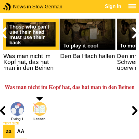
Sign In
News in Slow German
Those who can't
use their head
must use their
back
To play it cool
To moti
Was man nicht im
Den Ball flach halten
Den inn
Kopf hat, das hat
Schwei
man in den Beinen
überwin
Was man nicht im Kopf hat, das hat man in den Beinen
Dialog 1
Lesson
TEXT SIZE
aa
AA