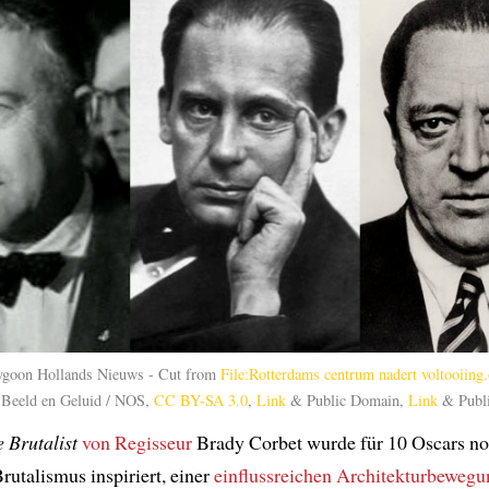
ygoon Hollands Nieuws - Cut from
File:Rotterdams centrum nadert voltooiing
r Beeld en Geluid / NOS,
CC BY-SA 3.0
,
Link
& Public Domain,
Link
& Publ
 Brutalist
von Regisseur
Brady Corbet wurde für 10 Oscars no
utalismus inspiriert, einer
einflussreichen Architekturbewegu