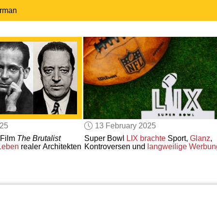
erman
025
13 February 2025
 Film
The Brutalist
Super Bowl
LIX
brachte
Sport,
Glanz
,
 Leben
realer Architekten
Kontroversen und
langweilige Werbun