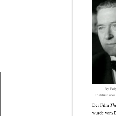
Article
By Pol
Instituut voo
Der Film
The
wurde vom Br