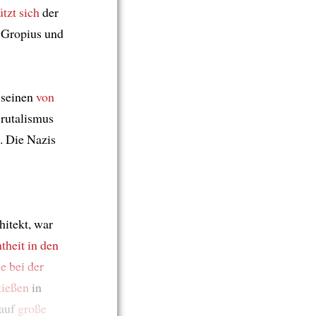
ützt sich
der
 Gropius und
 seinen
von
rutalismus
 Die Nazis
hitekt, war
theit
in den
le
bei der
tießen
in
 auf
große