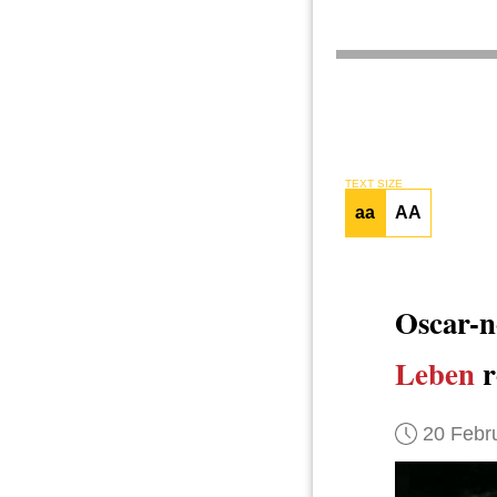
TEXT SIZE
aa
AA
Oscar-n
Leben
r
20 Febr