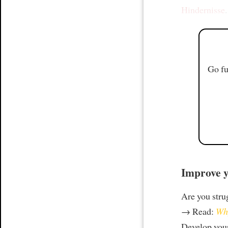
Hindernisse
.
Go fu
Improve y
Are you stru
→ Read:
Why
Develop your