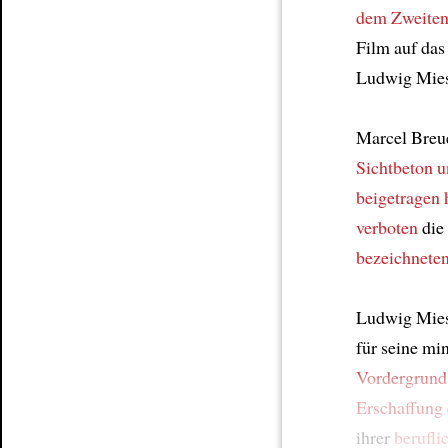
dem Zweiten
Film auf das
Ludwig Mies
Marcel Breu
Sichtbeton u
beigetragen 
verboten
die
bezeichneten
Ludwig Mies
für seine mi
Vordergrund 
Erschaffung
ihrer
berufli