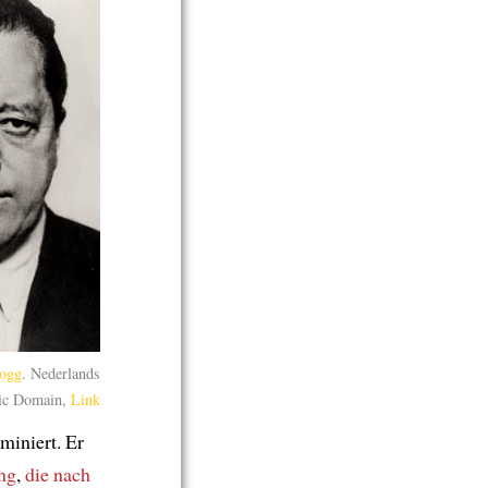
.ogg
. Nederlands
ic Domain,
Link
miniert. Er
ng
,
die
nach