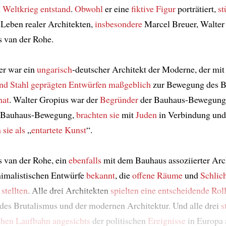
 Weltkrieg
entstand
.
Obwohl
er eine
fiktive Figur
porträtiert,
st
 Leben realer Architekten,
insbesondere
Marcel Breuer, Walter
 van der Rohe.
er war ein
ungarisch
-deutscher Architekt der Moderne, der mit
nd Stahl geprägten
Entwürfen
maßgeblich
zur Bewegung des B
hat
. Walter Gropius war der
Begründer
der Bauhaus-Bewegung.
 Bauhaus-Bewegung,
brachten sie
mit
Juden
in Verbindung und
 sie als
„
entartete Kunst
“.
 van der Rohe, ein
ebenfalls
mit dem Bauhaus assoziierter Arc
nimalistischen Entwürfe
bekannt
, die
offene Räume
und
Schlich
stellten
. Alle drei Architekten
spielten eine entscheidende Rol
des Brutalismus und der modernen Architektur. Und alle drei
s
chen Laufbahn
angesichts
der politischen
Ereignisse
in Europa