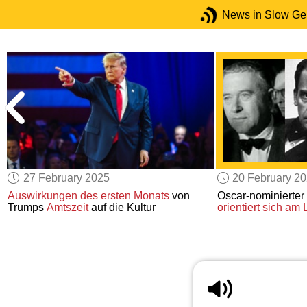
News in Slow G
27 February 2025
20 February 2
Auswirkungen
des ersten Monats
von
Oscar-nominierter
Trumps
Amtszeit
auf die Kultur
orientiert sich am