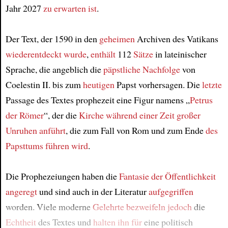
Jahr 2027
zu erwarten ist
.
Article
Der Text, der 1590 in den
geheimen
Archiven des Vatikans
wiederentdeckt wurde
,
enthält
112
Sätze
in lateinischer
Sprache, die angeblich die
päpstliche Nachfolge
von
Coelestin II. bis zum
heutigen
Papst vorhersagen. Die
letzte
Passage des Textes prophezeit eine Figur namens „
Petrus
der Römer
“, der die
Kirche
während einer Zeit
großer
Unruhen
anführt
, die zum Fall von Rom und zum Ende
des
Papsttums
führen wird
.
Die Prophezeiungen haben die
Fantasie der Öffentlichkeit
angeregt
und sind auch in der Literatur
aufgegriffen
worden. Viele moderne
Gelehrte
bezweifeln
jedoch
die
Echtheit
des Textes und
halten ihn für
eine politisch