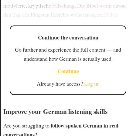
motivierte, kryptische
Fälschung
.
Die Bibel warnt davor
,
den Tag des Jüngsten Gerichts vorherzusagen.
Daher
Continue the conversation
Go further and experience the full content — and
understand how German is actually used.
Continue
Already have access?
Log in
.
Improve your German listening skills
follow spoken German in real
Are you struggling to
conversations
?