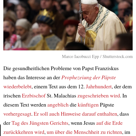
Marco Iacobucci Epp / Shutterstock.com
Die gesundheitlichen Probleme von Papst Franziskus
haben das Interesse an der
Prophezeiung der Päpste
wiederbelebt
, einem Text aus dem 12.
Jahrhundert
, der dem
irischen
Erzbischof
St. Malachias
zugeschrieben wird
. In
diesem Text werden
angeblich
die
künftigen
Päpste
vorhergesagt
.
Er soll auch
Hinweise darauf enthalten
, dass
der
Tag des Jüngsten Gerichts
, wenn Jesus
auf die Erde
zurückkehren wird
,
um über die Menschheit zu richten
, im