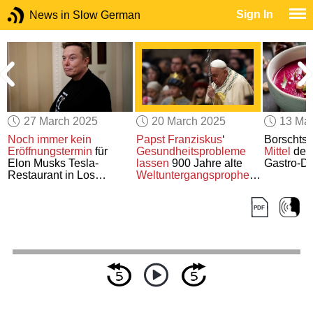
Sign In
News in Slow German
27 March 2025
20 March 2025
13 Ma
Noch immer kein
Papst Franziskus
‘
Borschtsc
Eröffnungstermin
für
Gesundheitsprobleme
Mittel
der 
Elon Musks Tesla-
lassen
900 Jahre alte
Gastro-Di
Restaurant in Los
Weltuntergangsprophezeiung
Angeles
wiederaufleben